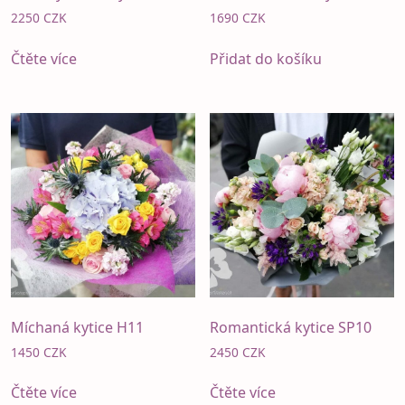
2250
CZK
1690
CZK
Čtěte více
Přidat do košíku
Míchaná kytice H11
Romantická kytice SP10
1450
CZK
2450
CZK
Čtěte více
Čtěte více