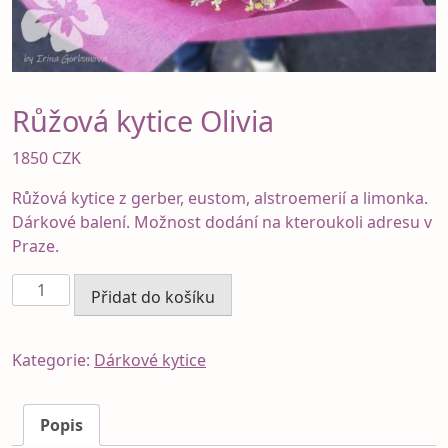
Růžová kytice Olivia
1850
CZK
Růžová kytice z gerber, eustom, alstroemerií a limonka.
Dárkové balení. Možnost dodání na kteroukoli adresu v
Praze.
Růžová
Přidat do košíku
kytice
Olivia
množství
Kategorie:
Dárkové kytice
Popis