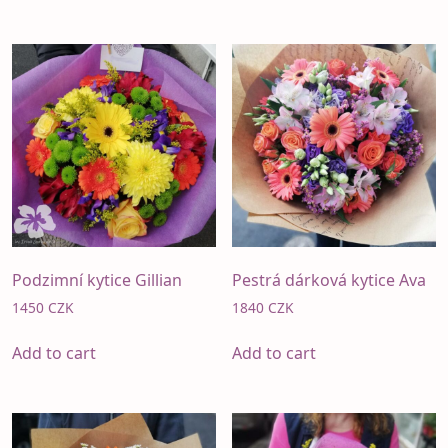
has
2450 CZK
multiple
variants.
The
options
may
be
chosen
on
the
product
page
Podzimní kytice Gillian
Pestrá dárková kytice Ava
1450
CZK
1840
CZK
Add to cart
Add to cart