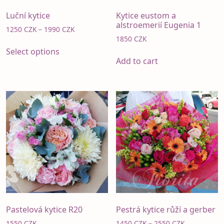
Luční kytice
Kytice eustom a
alstroemerií Eugenia 1
Price
1250
CZK
–
1990
CZK
range:
1850
CZK
This
1250 CZK
Select options
product
through
Add to cart
has
1990 CZK
multiple
variants.
The
options
may
be
chosen
on
the
product
page
Pastelová kytice R20
Pestrá kytice růží a gerber
Price
1550
CZK
1450
CZK
–
2550
CZK