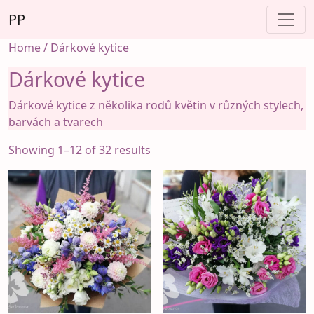
Skip
PP
to
content
Home
/ Dárkové kytice
Dárkové kytice
Dárkové kytice z několika rodů květin v různých stylech,
barvách a tvarech
Sorted
Showing 1–12 of 32 results
by
popularity