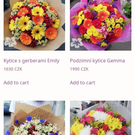
Kytice s gerberami Emily
Podzimní kytice Gemma
1630
CZK
1990
CZK
Add to cart
Add to cart