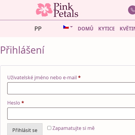
Skip
to
content
PP
DOMŮ
KYTICE
KVĚTI
Přihlášení
Povinné
Uživatelské jméno nebo e-mail
*
Povinné
Heslo
*
Zapamatujte si mě
Přihlásit se