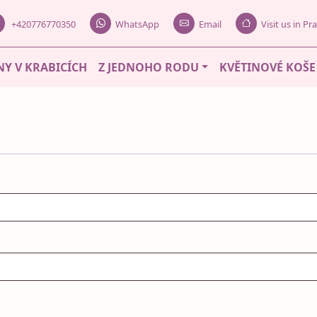
+420776770350
WhatsApp
Email
Visit us in P
NY V KRABICÍCH
Z JEDNOHO RODU
KVĚTINOVÉ KOŠE